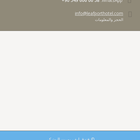
+90 549 606 06 58
WhatsApp:
info@leafporthotel.com
الحجز والمعلومات
© فندق ليف بورت البوتيكي