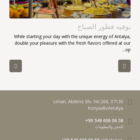
بوفيه فطور الصباح
While starting your day with the unique energy of Antalya,
double your pleasure with the fresh flavors offered at our
op...
Liman, Akdeniz Blv. No:268, 07130
Konyaaltı/Antalya
+90 549 606 06 58
الحجز والمعلومات