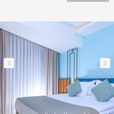
كونيالتي ، والذي يظهر الانسجام المثالي بين اللونين الأخضر والأزرق ،
يسحر ضيوفنا الذين يرغبون في الاستمتاع بعطلتهم. بفضل مسارات
المشي على البحر ومناطق التنزه المريحة ، يمكنك تجربة لحظات ممتعة
في قلب الطبيعة. مع رحلة قصيرة ، يمكنك الانغماس في المياه الزرقاء
للبحر الأبيض المتوسط وإثراء تجربتك بجولات القوارب.
نظرا لقربه من وسط المدينة ، يعد فندق ليف بورت خيارا ممتازا لكل من
أولئك الذين يرغبون في الوصول إلى الجمال الطبيعي وللضيوف الذين
يبحثون عن ديناميكيات حياة المدينة. لن يستغرق الأمر سوى رحلة قصيرة
لاستكشاف وسط المدينة الذي يتمتع بثروات تاريخية وثقافية.
ستجعلك غرفنا المريحة والفاخرة في فندقنا تشعر وكأنك في المنزل. في
غرفنا ، حيث يجمع التصميم الحديث مع العناصر الطبيعية ، تم تصميم كل
التفاصيل بعناية مع وضع راحتك وراحتك في الاعتبار. يمكنك أيضا مشاهدة
الجمال الطبيعي من النوافذ الواسعة التي ستجعلك تشعر بأنك على بعد
خطوة واحدة من غرفتك. سيكون فريقنا الودود سعيدا بالعمل على جعل
عطلتك لا تنسى.
يوجد أيضا مقهى في فندق ليف بورت حيث يمكنك الاستمتاع بالطعام
اللذيذ والاستمتاع بلحظات ممتعة. يمكنك أن تنغمس في ذوقك من خلال
تجربة النكهات في قائمتنا المختارة بعناية.