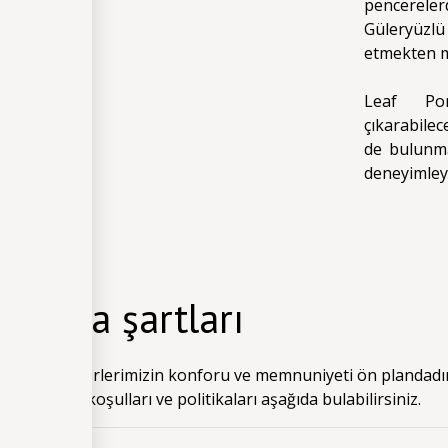
pencereler
Güleryüzlü 
etmekten m
Leaf Por
çıkarabilec
de bulunma
deneyimleye
klama şartları
tel’de misafirlerimizin konforu ve memnuniyeti ön plandadır.
eçerli olan koşulları ve politikaları aşağıda bulabilirsiniz.