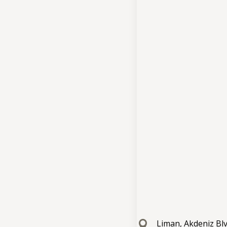
Giriş
Çıkış
Rezervasyon
İpta
Misafirlerim
ekibimizle i
Liman, Akdeniz Blv