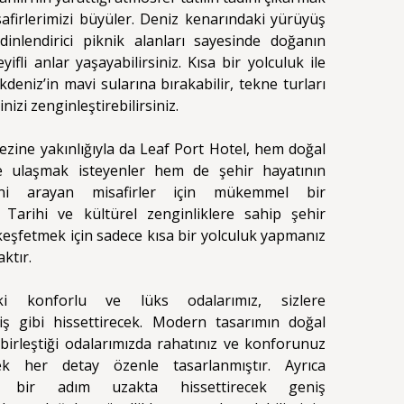
safirlerimizi büyüler. Deniz kenarındaki yürüyüş
 dinlendirici piknik alanları sayesinde doğanın
yifli anlar yaşayabilirsiniz. Kısa bir yolculuk ile
kdeniz’in mavi sularına bırakabilir, tekne turları
nizi zenginleştirebilirsiniz.
ezine yakınlığıyla da Leaf Port Hotel, hem doğal
re ulaşmak isteyenler hem de şehir hayatının
ğini arayan misafirler için mükemmel bir
. Tarihi ve kültürel zenginliklere sahip şehir
keşfetmek için sadece kısa bir yolculuk yapmanız
aktır.
eki konforlu ve lüks odalarımız, sizlere
iş gibi hissettirecek. Modern tasarımın doğal
 birleştiği odalarımızda rahatınız ve konforunuz
ek her detay özenle tasarlanmıştır. Ayrıca
n bir adım uzakta hissettirecek geniş