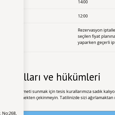
14:00
12:00
 iptali
Rezervasyon iptaller
seçilen fiyat planın
yaparken geçerli ip
l koşulları ve hükümleri
ize en iyi hizmeti sunmak için tesis kurallarımıza sadık kalıyor
letişime geçmekten çekinmeyin. Tatilinizde sizi ağırlamaktan
. No:268,