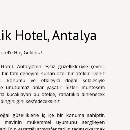
ik Hotel, Antalya
otel'e Hoş Geldiniz!
otel, Antalya’nın eşsiz güzellikleriyle çevrili,
bir tatil deneyimi sunan özel bir oteldir. Deniz
ki konumu ve etkileyici doğal şelalesiyle
ine unutulmaz anlar yaşatır. Sizleri muhteşem
la kucaklayan bu otelde, rahatlıkla dinlenecek
dinginliğini keşfedeceksiniz.
doğal güzelliklerle iç içe bir konuma sahiptir.
ve mavinin mükemmel uyumunu sergileyen
ahili’nin yarattığı atmosfer tatilin tadını çıkarmak