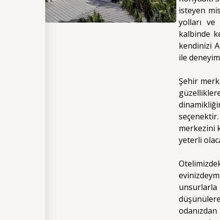
isteyen mi
yolları ve
kalbinde ke
kendinizi A
ile deneyimi
Şehir merk
güzellikle
dinamikli
seçenektir
merkezini 
yeterli olac
Otelimizd
evinizdeym
unsurlarla
düşünüler
odanızda