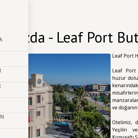
akkımızda
ımızda - Leaf Port But
A
Leaf Port H
R
Leaf Port H
huzur dolu 
kenarında
R
misafirler
manzaralar
ve doğanın 
ON
Otelimiz, 
Yeşilin 
Konyaaltı S