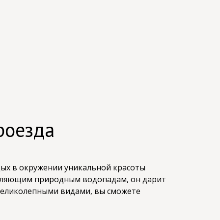
роезда
тдых в окружении уникальной красоты
атляющим природным водопадам, он дарит
великолепными видами, вы сможете