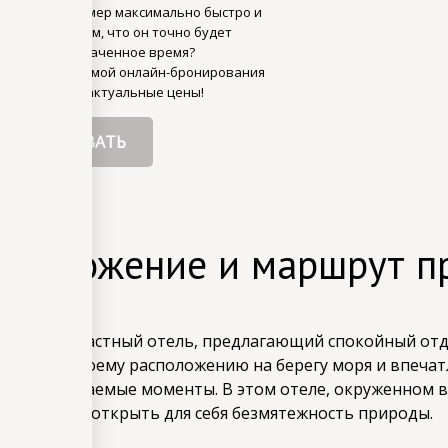
е заказать номер максимально быстро и
енностью в том, что он точно будет
 для Вас в назначенное время?
льзуйтесь формой онлайн-бронирования
учайте самые актуальные цены!
АБРОНИРОВАТЬ
оположение и маршрут п
 Port - это частный отель, предлагающий спокойный о
лагодаря своему расположению на берегу моря и впеч
ям незабываемые моменты. В этом отеле, окруженном 
тдохнуть и открыть для себя безмятежность природы.