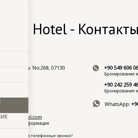
нтакты
 Port Hotel - Контакты
и
, Akdeniz Blv. No:268, 07130
+90 549 606 0
altı/Antalya
Бронирование 
+90 242 259 4
Бронирование 
Ы
WhatsApp:
+9
НИЕ
leafporthotel.com
рование и информация
 нет времени на телефонные звонки?